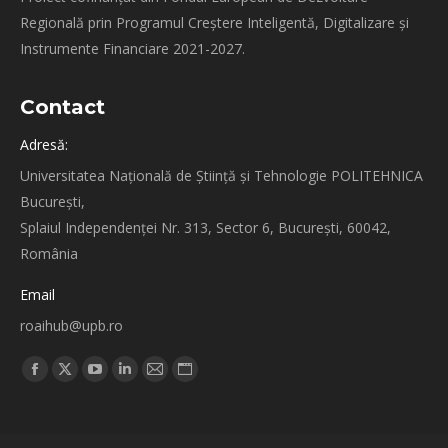
Regională prin Programul Creștere Inteligentă, Digitalizare și
Instrumente Financiare 2021-2027.
Contact
Adresă:
Universitatea Națională de Știință și Tehnologie POLITEHNICA
București,
Splaiul Independenței Nr. 313, Sector 6, București, 60042,
România
Email
roaihub@upb.ro
Find us on:
Facebook
X
YouTube
Linkedin
Mail
Website
page
page
page
page
page
page
opens
opens
opens
opens
opens
opens