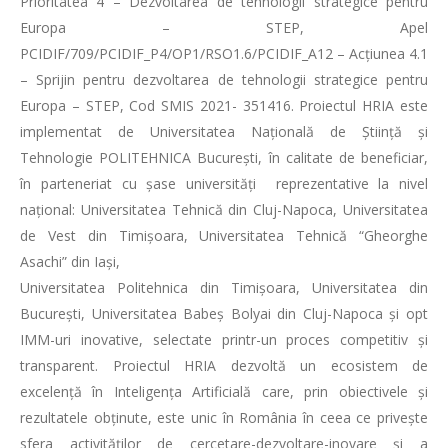
Prioritatea 4 – Dezvoltarea de tehnologii strategice pentru
Europa – STEP, Apel
PCIDIF/709/PCIDIF_P4/OP1/RSO1.6/PCIDIF_A12 – Acțiunea 4.1
– Sprijin pentru dezvoltarea de tehnologii strategice pentru
Europa – STEP, Cod SMIS 2021- 351416. Proiectul HRIA este
implementat de Universitatea Națională de Știință și
Tehnologie POLITEHNICA București, în calitate de beneficiar,
în parteneriat cu șase universități reprezentative la nivel
național: Universitatea Tehnică din Cluj-Napoca, Universitatea
de Vest din Timișoara, Universitatea Tehnică “Gheorghe
Asachi” din Iași,
Universitatea Politehnica din Timișoara, Universitatea din
București, Universitatea Babeș Bolyai din Cluj-Napoca și opt
IMM-uri inovative, selectate printr-un proces competitiv și
transparent. Proiectul HRIA dezvoltă un ecosistem de
excelență în Inteligența Artificială care, prin obiectivele și
rezultatele obținute, este unic în România în ceea ce privește
sfera activităților de cercetare-dezvoltare-inovare și a