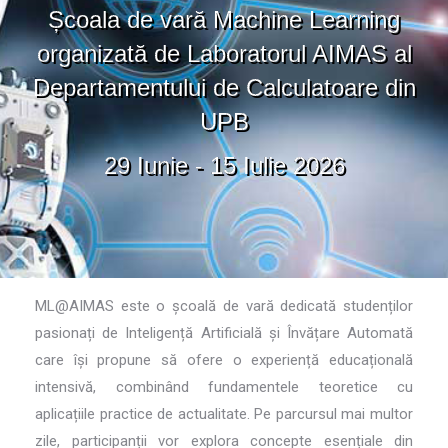
Școala de vară Machine Learning
organizată de Laboratorul AIMAS al
Departamentului de Calculatoare din
UPB
29 Iunie - 15 Iulie 2026
ML@AIMAS este o școală de vară dedicată studenților
pasionați de Inteligență Artificială și Învățare Automată
care își propune să ofere o experiență educațională
intensivă, combinând fundamentele teoretice cu
aplicațiile practice de actualitate. Pe parcursul mai multor
zile, participanții vor explora concepte esențiale din