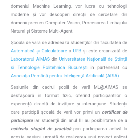
domeniul Machine Learning, vor lucra cu tehnologii
moderne și vor descoperi direcții de cercetare din
domenii precum Computer Vision, Procesarea Limbajului
Natural și Sisteme Multi-Agent.
Școala de vară se adresează studenților din facultatea de
Automatică și Calculatoare
a
UPB
și este organizată de
Laboratorul AIMAS
din
Universitatea Națională de Știință
și Tehnologie Politehnica București
în parteneriat cu
Asociaţia Română pentru Inteligenţă Artificială (ARIA)
.
Sesiunile din cadrul școlii de vară ML@AIMAS se
desfășoară în format fizic, oferind participanților o
experiență directă de învățare și interacțiune. Studenții
care participă școală de vară vor primi un
certificat de
participare
iar studenții din anul III au posibilitatea de a
echivala stagiul de practică
prin participarea activă la
aceste sesiuni, urmată de realizarea unui proiect aplicat